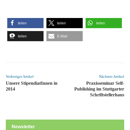
teilen
teilen
teilen
teilen
E-Mail
Vorheriger Artikel
Nächster Artikel
Unsere StipendiatInnen in
Praxisseminar Self-
2014
Publishing im Stuttgarter
Schriftstellerhaus
Newsletter