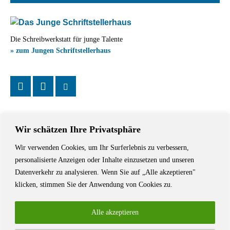
Die Schreibwerkstatt für junge Talente
» zum Jungen Schriftstellerhaus
Wir schätzen Ihre Privatsphäre
Wir verwenden Cookies, um Ihr Surferlebnis zu verbessern,
Das Schriftstellerhaus ist ein beliebter Treffpunkt für Autorinnen und
personalisierte Anzeigen oder Inhalte einzusetzen und unseren
Autoren aus Stuttgart und der Region sowie ein Veranstaltungsort für
Datenverkehr zu analysieren. Wenn Sie auf „Alle akzeptieren"
Lesungen, Tagungen und Schreibwerkstätten.
klicken, stimmen Sie der Anwendung von Cookies zu.
Alle akzeptieren