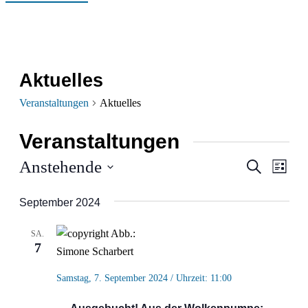
Aktuelles
Veranstaltungen
Aktuelles
Veranstaltungen
Verans
Ver
Anstehende
Suche
Liste
Ans
Datum
Suche
September 2024
wählen.
Nav
und
SA.
Ansich
7
Naviga
Samstag, 7. September 2024 / Uhrzeit: 11:00