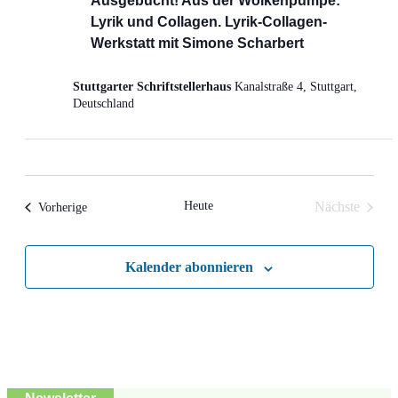
Ausgebucht! Aus der Wolkenpumpe:
Lyrik und Collagen. Lyrik-Collagen-
Werkstatt mit Simone Scharbert
Stuttgarter Schriftstellerhaus
Kanalstraße 4, Stuttgart,
Deutschland
Heute
Nächste
Veranstaltungen
Vorherige
Veranstalt
Kalender abonnieren