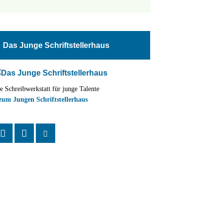
tungen
altung
Das Junge Schriftstellerhaus
en-
ion
e Schreibwerkstatt für junge Talente
,
zum Jungen Schriftstellerhaus
n