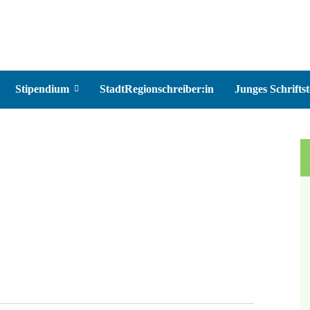
Stipendium
StadtRegionschreiber:in
Junges Schriftst