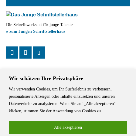
Die Schreibwerkstatt für junge Talente
» zum Jungen Schriftstellerhaus
Wir schätzen Ihre Privatsphäre
Wir verwenden Cookies, um Ihr Surferlebnis zu verbessern,
Das Schriftstellerhaus ist ein beliebter Treffpunkt für Autorinnen und
personalisierte Anzeigen oder Inhalte einzusetzen und unseren
Autoren aus Stuttgart und der Region sowie ein Veranstaltungsort für
Datenverkehr zu analysieren. Wenn Sie auf „Alle akzeptieren"
Lesungen, Tagungen und Schreibwerkstätten.
klicken, stimmen Sie der Anwendung von Cookies zu.
Alle akzeptieren