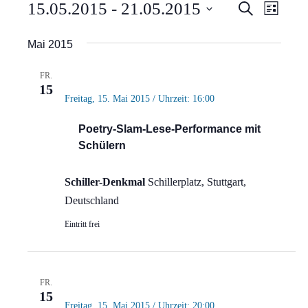
Veranstaltungen
Verans
Vera
15.05.2015
 - 
21.05.2015
Suche
Liste
Ansi
Suche
Datum
Mai 2015
Navi
wählen.
und
FR.
Ansich
15
Freitag, 15. Mai 2015 / Uhrzeit: 16:00
Naviga
Poetry-Slam-Lese-Performance mit
Schülern
Schiller-Denkmal
Schillerplatz, Stuttgart,
Deutschland
Eintritt frei
FR.
15
Freitag, 15. Mai 2015 / Uhrzeit: 20:00