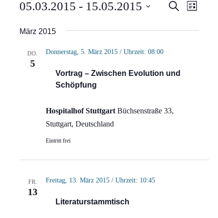
Veranstaltungen
Verans
Vera
05.03.2015
 - 
15.05.2015
Suche
Liste
Ansi
Suche
Datum
März 2015
Navi
wählen.
und
Donnerstag, 5. März 2015 / Uhrzeit: 08:00
DO.
Ansich
5
Vortrag – Zwischen Evolution und
Naviga
Schöpfung
Hospitalhof Stuttgart
Büchsenstraße 33,
Stuttgart, Deutschland
Eintritt frei
Freitag, 13. März 2015 / Uhrzeit: 10:45
FR.
13
Literaturstammtisch