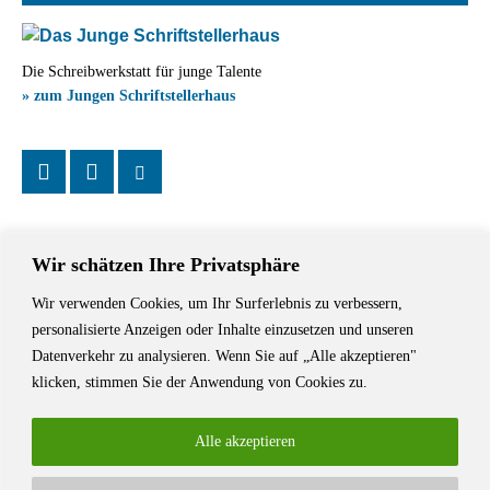
Die Schreibwerkstatt für junge Talente
» zum Jungen Schriftstellerhaus
Wir schätzen Ihre Privatsphäre
Wir verwenden Cookies, um Ihr Surferlebnis zu verbessern,
Das Schriftstellerhaus ist ein beliebter Treffpunkt für Autorinnen und
personalisierte Anzeigen oder Inhalte einzusetzen und unseren
Autoren aus Stuttgart und der Region sowie ein Veranstaltungsort für
Datenverkehr zu analysieren. Wenn Sie auf „Alle akzeptieren"
Lesungen, Tagungen und Schreibwerkstätten.
klicken, stimmen Sie der Anwendung von Cookies zu.
Alle akzeptieren