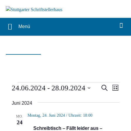
Menü
Veranstaltungen
Verans
Vera
24.06.2024
 - 
28.09.2024
Suche
Liste
Ansi
Suche
Datum
Juni 2024
Navi
wählen.
und
Montag, 24. Juni 2024 / Uhrzeit: 18:00
MO.
Ansich
24
Schreibtisch – Fällt leider aus –
Naviga