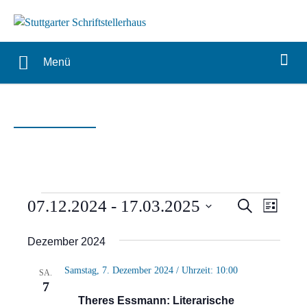
Menü
Veranstaltungen
Verans
Vera
07.12.2024
 - 
17.03.2025
Suche
Liste
Ansi
Suche
Datum
Dezember 2024
Navi
wählen.
und
Samstag, 7. Dezember 2024 / Uhrzeit: 10:00
SA.
Ansich
7
Theres Essmann: Literarische
Naviga