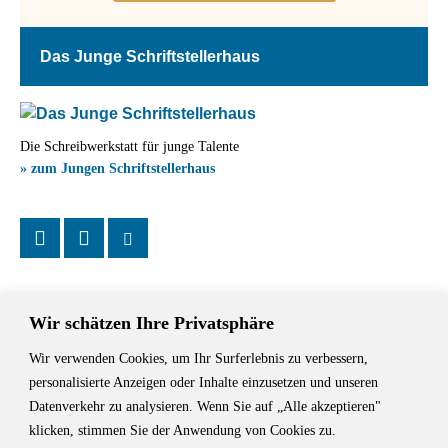
Das Junge Schriftstellerhaus
Die Schreibwerkstatt für junge Talente
» zum Jungen Schriftstellerhaus
Wir schätzen Ihre Privatsphäre
Wir verwenden Cookies, um Ihr Surferlebnis zu verbessern,
Das Schriftstellerhaus ist ein beliebter Treffpunkt für Autorinnen und
personalisierte Anzeigen oder Inhalte einzusetzen und unseren
Autoren aus Stuttgart und der Region sowie ein Veranstaltungsort für
Datenverkehr zu analysieren. Wenn Sie auf „Alle akzeptieren"
Lesungen, Tagungen und Schreibwerkstätten.
klicken, stimmen Sie der Anwendung von Cookies zu.