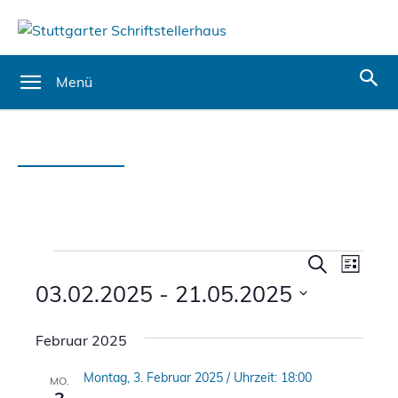
Menü
Veranstaltungen
Verans
Vera
Suche
Liste
Ansi
03.02.2025
 - 
21.05.2025
Suche
Navi
Datum
und
Februar 2025
wählen.
Ansicht
Montag, 3. Februar 2025 / Uhrzeit: 18:00
MO.
Naviga