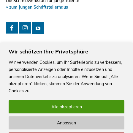
Die Schreibwerkstatt für junge Talente
» zum Jungen Schriftstellerhaus
Wir schätzen Ihre Privatsphäre
Wir verwenden Cookies, um Ihr Surferlebnis zu verbessern,
personalisierte Anzeigen oder Inhalte einzusetzen und
Das Schriftstellerhaus ist ein beliebter Treffpunkt für
Autorinnen und Autoren aus Stuttgart und der Region sowie
unseren Datenverkehr zu analysieren. Wenn Sie auf „Alle
ein Veranstaltungsort für Lesungen, Tagungen und
akzeptieren" klicken, stimmen Sie der Anwendung von
Schreibwerkstätten.
Cookies zu.
Alle akzeptieren
Anpassen
© Stuttgarter Schriftstellerhaus