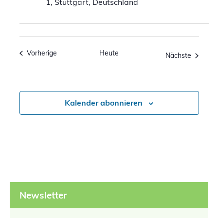
1, Stuttgart, Deutschland
Veranstaltungen
Vorherige
Heute
Veranst
Nächste
Kalender abonnieren
Newsletter