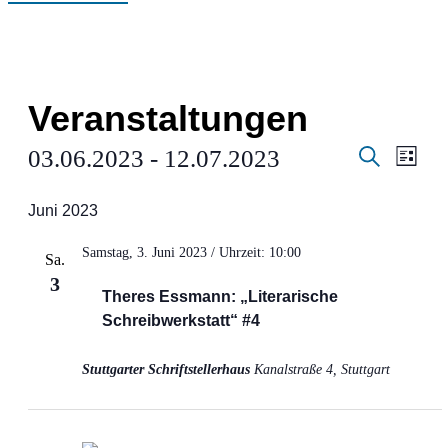
Veranstaltungen
Verans
Ver
03.06.2023
 - 
12.07.2023
Liste
Suche
Ans
Suche
Datum
Juni 2023
Nav
wählen.
und
Samstag, 3. Juni 2023 / Uhrzeit: 10:00
Ansich
Sa.
3
Naviga
Theres Essmann: „Literarische
Schreibwerkstatt“ #4
Stuttgarter Schriftstellerhaus
Kanalstraße 4, Stuttgart