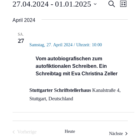
Veranstaltungen
Verans
Vera
27.04.2024
 - 
01.01.2025
Suche
Liste
Ansi
Suche
Datum
April 2024
Navi
wählen.
und
SA.
Ansich
27
Samstag, 27. April 2024 / Uhrzeit: 10:00
Naviga
Vom autobiografischen zum
autofiktionalen Schreiben. Ein
Schreibtag mit Eva Christina Zeller
Stuttgarter Schriftstellerhaus
Kanalstraße 4,
Stuttgart, Deutschland
Vorherige
Heute
Veranstal
Nächste
Veranstaltungen