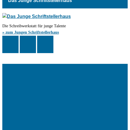
Das Junge Schriftstellerhaus
Die Schreibwerkstatt für junge Talente
» zum Jungen Schriftstellerhaus
Das Schriftstellerhaus ist ein beliebter Treffpunkt für Autorinnen und
Autoren aus Stuttgart und der Region sowie ein Veranstaltungsort für
Lesungen, Tagungen und Schreibwerkstätten.