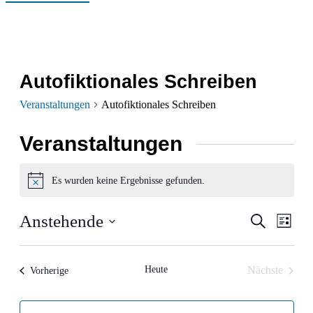
Autofiktionales Schreiben
Veranstaltungen
Autofiktionales Schreiben
Veranstaltungen
Es wurden keine Ergebnisse gefunden.
Hinweis
Verans
Ver
Anstehende
Suche
Liste
Ans
Datum
Suche
wählen.
Nav
und
Heute
Nächste
Veranstaltungen
Vorherige
Veranstalt
Ansich