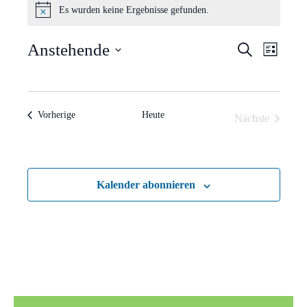
Es wurden keine Ergebnisse gefunden.
Hinweis
Verans
Vera
Anstehende
Suche
Liste
Ansi
Suche
Datum
Navi
wählen.
und
Veranstaltungen
Vorherige
Heute
Nächste
Ansich
Veranstaltun
Naviga
Kalender abonnieren