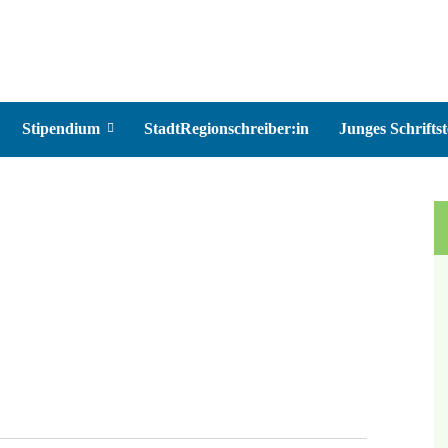
Stipendium
StadtRegionschreiber:in
Junges Schriftst