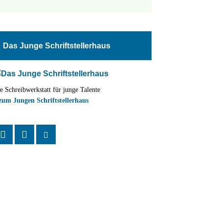
tungen
altung
Das Junge Schriftstellerhaus
en-
ion
e Schreibwerkstatt für junge Talente
,
zum Jungen Schriftstellerhaus
n