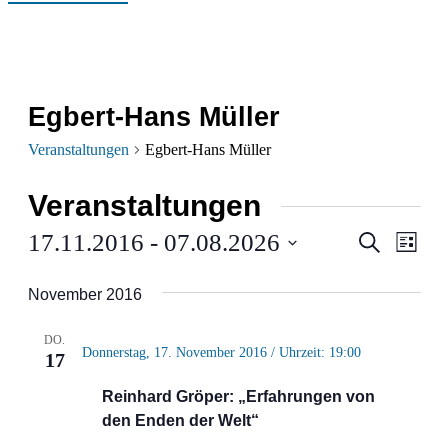
Egbert-Hans Müller
Veranstaltungen
Egbert-Hans Müller
Veranstaltungen
Verans
Ver
17.11.2016
 - 
07.08.2026
Suche
Liste
Ans
Datum
Suche
November 2016
wählen.
Nav
und
DO.
Ansich
Donnerstag, 17. November 2016 / Uhrzeit: 19:00
17
Naviga
Reinhard Gröper: „Erfahrungen von
den Enden der Welt“