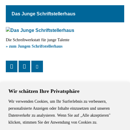
Das Junge Schriftstellerhaus
Die Schreibwerkstatt für junge Talente
» zum Jungen Schriftstellerhaus
Wir schätzen Ihre Privatsphäre
Wir verwenden Cookies, um Ihr Surferlebnis zu verbessern,
Das Schriftstellerhaus ist ein beliebter Treffpunkt für Autorinnen und
personalisierte Anzeigen oder Inhalte einzusetzen und unseren
Autoren aus Stuttgart und der Region sowie ein Veranstaltungsort für
Datenverkehr zu analysieren. Wenn Sie auf „Alle akzeptieren"
Lesungen, Tagungen und Schreibwerkstätten.
klicken, stimmen Sie der Anwendung von Cookies zu.