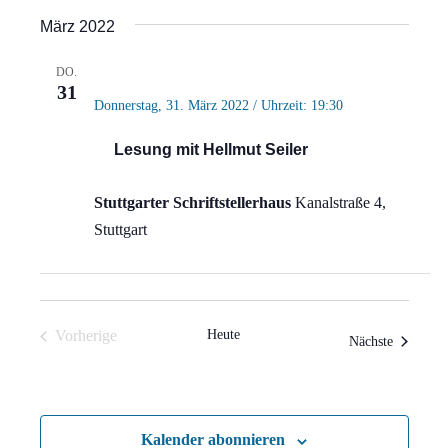
Ansi
Suche
Datum
März 2022
Navi
wählen.
und
DO.
Ansich
31
Donnerstag, 31. März 2022 / Uhrzeit: 19:30
Naviga
Lesung mit Hellmut Seiler
Stuttgarter Schriftstellerhaus
Kanalstraße 4,
Stuttgart
Vorherige
Heute
Veranstal
Nächste
Veranstaltungen
Kalender abonnieren