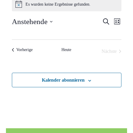
Es wurden keine Ergebnisse gefunden.
Hinweis
Verans
Vera
Anstehende
Suche
Liste
Ansi
Suche
Datum
Navi
wählen.
und
Veranstaltungen
Vorherige
Heute
Nächste
Ansich
Veranstaltun
Naviga
Kalender abonnieren