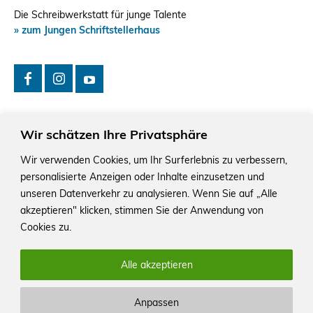
Die Schreibwerkstatt für junge Talente
» zum Jungen Schriftstellerhaus
Wir schätzen Ihre Privatsphäre
Wir verwenden Cookies, um Ihr Surferlebnis zu verbessern,
personalisierte Anzeigen oder Inhalte einzusetzen und
Das Schriftstellerhaus ist ein beliebter Treffpunkt für
Autorinnen und Autoren aus Stuttgart und der Region sowie
unseren Datenverkehr zu analysieren. Wenn Sie auf „Alle
ein Veranstaltungsort für Lesungen, Tagungen und
akzeptieren" klicken, stimmen Sie der Anwendung von
Schreibwerkstätten.
Cookies zu.
Alle akzeptieren
Anpassen