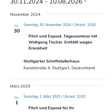
Ansi
30.11.2024
 - 
10.08.2026
Suche
Navi
Datum
und
November 2024
wählen.
Ansicht
Samstag, 30. November 2024 / Uhrzeit: 10:00
SA.
Naviga
30
Pitch und Exposé. Tagesseminar mit
Wolfgang Tischer. Entfällt wegen
Krankheit
Stuttgarter Schriftstellerhaus
Kanalstraße 4, Stuttgart, Deutschland
März 2025
Samstag, 1. März 2025 / Uhrzeit: 10:00
SA.
1
Pitch und Exposé für Ihr