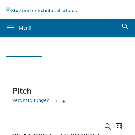
Menü
Pitch
Veranstaltungen
Pitch
Veranstaltungen
Verans
Vera
Suche
Liste