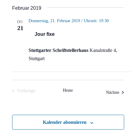
Ansi
Suche
Datum
Februar 2019
Navi
wählen.
und
Donnerstag, 21. Februar 2019 / Uhrzeit: 19:30
DO.
Ansich
21
Jour fixe
Naviga
Stuttgarter Schriftstellerhaus
Kanalstraße 4,
Stuttgart
Vorherige
Heute
Veranstal
Nächste
Veranstaltungen
Kalender abonnieren