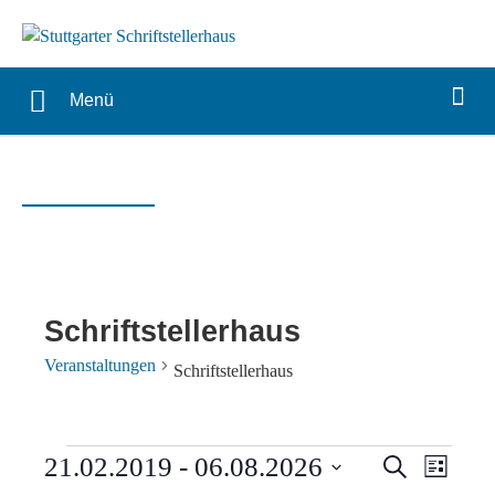
Menü
Schriftstellerhaus
Veranstaltungen
Schriftstellerhaus
Veranstaltungen
Verans
Vera
21.02.2019
 - 
06.08.2026
Suche
Liste