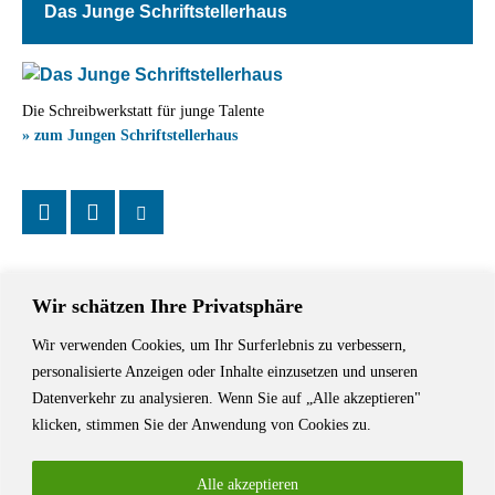
Das Junge Schriftstellerhaus
Die Schreibwerkstatt für junge Talente
» zum Jungen Schriftstellerhaus
Wir schätzen Ihre Privatsphäre
Wir verwenden Cookies, um Ihr Surferlebnis zu verbessern,
Das Schriftstellerhaus ist ein beliebter Treffpunkt für Autorinnen und
personalisierte Anzeigen oder Inhalte einzusetzen und unseren
Autoren aus Stuttgart und der Region sowie ein Veranstaltungsort für
Datenverkehr zu analysieren. Wenn Sie auf „Alle akzeptieren"
Lesungen, Tagungen und Schreibwerkstätten.
klicken, stimmen Sie der Anwendung von Cookies zu.
Alle akzeptieren