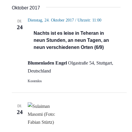
Ansi
Suche
Datum
Oktober 2017
Navi
wählen.
und
Dienstag, 24. Oktober 2017 / Uhrzeit: 11:00
DI.
Ansich
24
Nachts ist es leise in Teheran in
Naviga
neun Stunden, an neun Tagen, an
neun verschiedenen Orten (6/9)
Blumenladen Engel
Olgastraße 54, Stuttgart,
Deutschland
Kostenlos
DI.
24