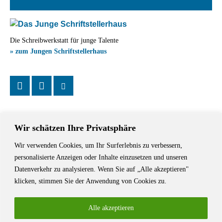
Die Schreibwerkstatt für junge Talente
» zum Jungen Schriftstellerhaus
Wir schätzen Ihre Privatsphäre
Wir verwenden Cookies, um Ihr Surferlebnis zu verbessern,
Das Schriftstellerhaus ist ein beliebter Treffpunkt für Autorinnen und
personalisierte Anzeigen oder Inhalte einzusetzen und unseren
Autoren aus Stuttgart und der Region sowie ein Veranstaltungsort für
Datenverkehr zu analysieren. Wenn Sie auf „Alle akzeptieren"
Lesungen, Tagungen und Schreibwerkstätten.
klicken, stimmen Sie der Anwendung von Cookies zu.
Alle akzeptieren