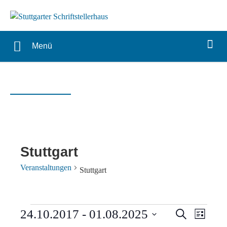
Menü
Stuttgart
Veranstaltungen
Stuttgart
Veranstaltungen
Verans
Vera
24.10.2017
 - 
01.08.2025
Suche
Liste