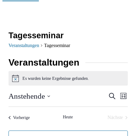
Tagesseminar
Veranstaltungen
Tagesseminar
Veranstaltungen
Es wurden keine Ergebnisse gefunden.
Hinweis
Verans
Ver
Anstehende
Suche
Liste
Ans
Datum
Suche
wählen.
Nav
und
Heute
Nächste
Veranstaltungen
Vorherige
Veranstalt
Ansich