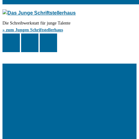
Die Schreibwerkstatt für junge Talente
» zum Jungen Schriftstellerhaus
Das Schriftstellerhaus ist ein beliebter Treffpunkt für Autorinnen und
Autoren aus Stuttgart und der Region sowie ein Veranstaltungsort für
Lesungen, Tagungen und Schreibwerkstätten.