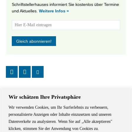
Schriftstellerhauses informiert Sie kostenlos über Termine
und Aktuelles.
Weitere Infos »
Wir schätzen Ihre Privatsphäre
Wir verwenden Cookies, um Ihr Surferlebnis zu verbessern,
Das Schriftstellerhaus ist ein beliebter Treffpunkt für Autorinnen und
personalisierte Anzeigen oder Inhalte einzusetzen und unseren
Autoren aus Stuttgart und der Region sowie ein Veranstaltungsort für
Datenverkehr zu analysieren. Wenn Sie auf „Alle akzeptieren"
Lesungen, Tagungen und Schreibwerkstätten.
klicken, stimmen Sie der Anwendung von Cookies zu.