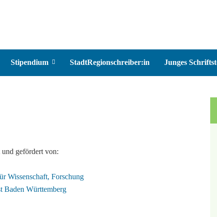
Stipendium
StadtRegionschreiber:in
Junges Schriftst
t und gefördert von: