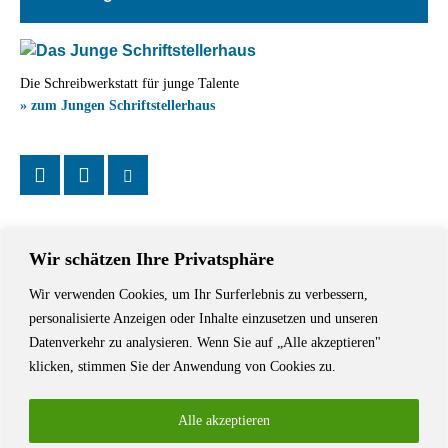
Die Schreibwerkstatt für junge Talente
» zum Jungen Schriftstellerhaus
Wir schätzen Ihre Privatsphäre
Wir verwenden Cookies, um Ihr Surferlebnis zu verbessern,
Das Schriftstellerhaus ist ein beliebter Treffpunkt für Autorinnen und
personalisierte Anzeigen oder Inhalte einzusetzen und unseren
Autoren aus Stuttgart und der Region sowie ein Veranstaltungsort für
Datenverkehr zu analysieren. Wenn Sie auf „Alle akzeptieren"
Lesungen, Tagungen und Schreibwerkstätten.
klicken, stimmen Sie der Anwendung von Cookies zu.
Alle akzeptieren