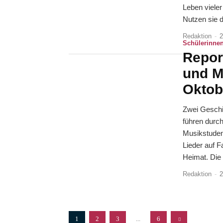
Leben vieler
Nutzen sie d
Redaktion
-
2
Schülerinnen
Repor
und M
Oktob
Zwei Geschic
führen durc
Musikstudent
Lieder auf F
Heim
Redaktion
-
2
1
2
3
...
6