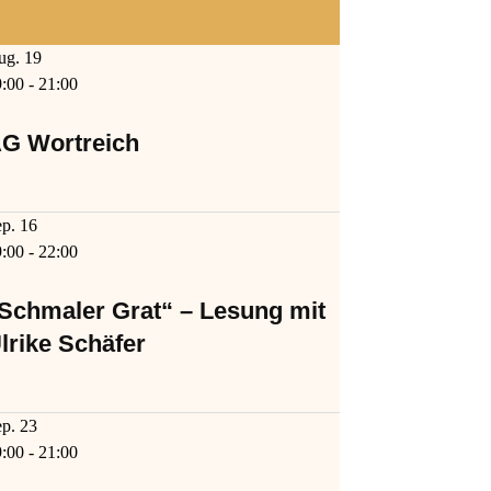
ug.
19
9:00
-
21:00
G Wortreich
ep.
16
9:00
-
22:00
Schmaler Grat“ – Lesung mit
lrike Schäfer
ep.
23
9:00
-
21:00