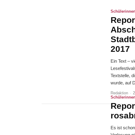
Schülerinnen
Repor
Absch
Stadt
2017
Ein Text – v
Lesefestival
Textstelle, 
wurde, auf D
Redaktion
-
2
Schülerinnen
Repor
rosab
Es ist scho
Vorlesung ni