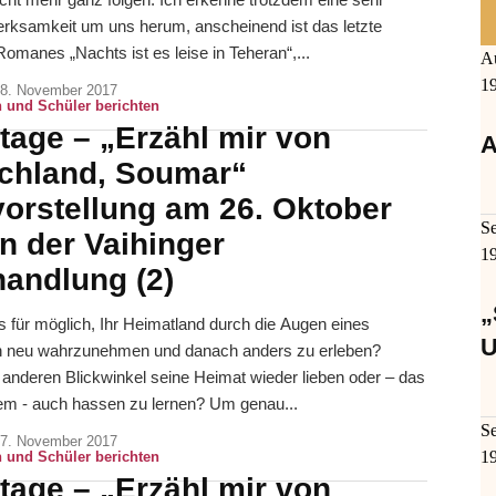
rksamkeit um uns herum, anscheinend ist das letzte
Romanes „Nachts ist es leise in Teheran“,...
A
1
8. November 2017
 und Schüler berichten
tage – „Erzähl mir von
A
chland, Soumar“
orstellung am 26. Oktober
S
n der Vaihinger
1
andlung (2)
„
s für möglich, Ihr Heimatland durch die Augen eines
U
n neu wahrzunehmen und danach anders zu erleben?
anderen Blickwinkel seine Heimat wieder lieben oder – das
em - auch hassen zu lernen? Um genau...
S
7. November 2017
1
 und Schüler berichten
tage – „Erzähl mir von