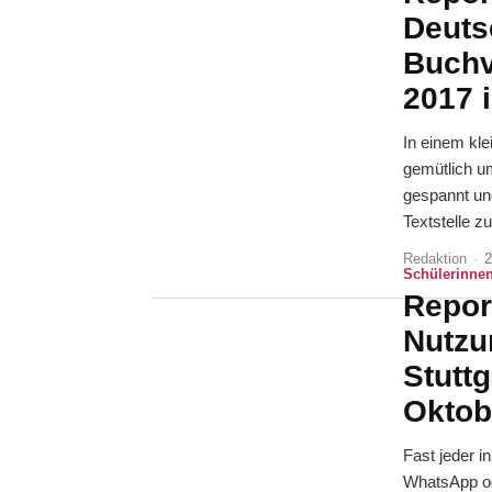
Deuts
Buchv
2017 
In einem kl
gemütlich u
gespannt und
Textstelle z
Redaktion
-
2
Schülerinnen
Repor
Nutzu
Stutt
Oktob
Fast jeder i
WhatsApp ode