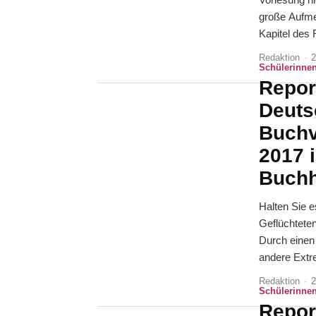
große Aufme
Kapitel des 
Redaktion
-
2
Schülerinnen
Repor
Deuts
Buchv
2017 i
Buchh
Halten Sie e
Geflüchtete
Durch einen 
andere Extr
Redaktion
-
2
Schülerinnen
Repor