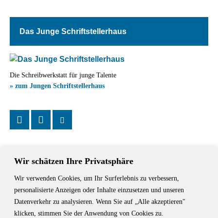
Das Junge Schriftstellerhaus
Die Schreibwerkstatt für junge Talente
» zum Jungen Schriftstellerhaus
Wir schätzen Ihre Privatsphäre
Wir verwenden Cookies, um Ihr Surferlebnis zu verbessern,
Das Schriftstellerhaus ist ein beliebter Treffpunkt für Autorinnen und
personalisierte Anzeigen oder Inhalte einzusetzen und unseren
Autoren aus Stuttgart und der Region sowie ein Veranstaltungsort für
Datenverkehr zu analysieren. Wenn Sie auf „Alle akzeptieren"
Lesungen, Tagungen und Schreibwerkstätten.
klicken, stimmen Sie der Anwendung von Cookies zu.