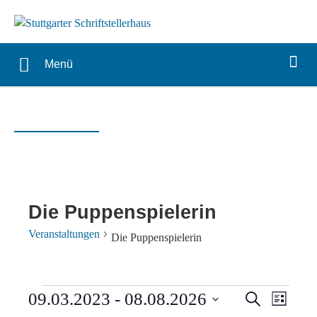
Menü
Die Puppenspielerin
Veranstaltungen
Die Puppenspielerin
Veranstaltungen
Verans
Vera
09.03.2023
 - 
08.08.2026
Suche
Liste