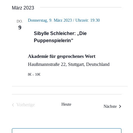
Ansi
Suche
Datum
März 2023
Navi
wählen.
und
Donnerstag, 9. März 2023 / Uhrzeit: 19:30
DO.
Ansich
9
Sibylle Schleicher: „Die
Naviga
Puppenspielerin“
Akademie für gesprochenes Wort
Haußmannstraße 22, Stuttgart, Deutschland
8€ – 10€
Vorherige
Heute
Veranstal
Nächste
Veranstaltungen