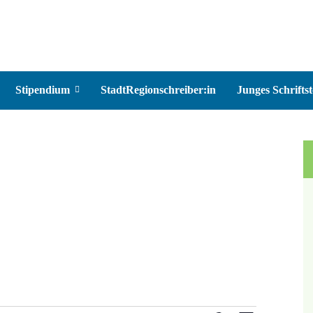
Stipendium
StadtRegionschreiber:in
Junges Schriftst