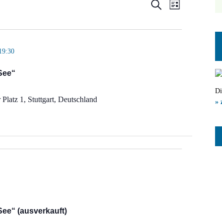
Veranstal
Veranst
Suche
Liste
Ansicht
Suche
Navigat
und
19:30
Ansichten
 See“
Navigatio
Di
Platz 1, Stuttgart, Deutschland
» 
 See“ (ausverkauft)