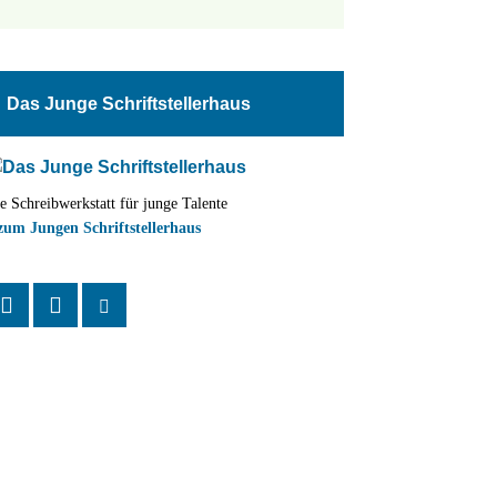
tungen
altung
en-
ion
Das Junge Schriftstellerhaus
,
n
e Schreibwerkstatt für junge Talente
zum Jungen Schriftstellerhaus