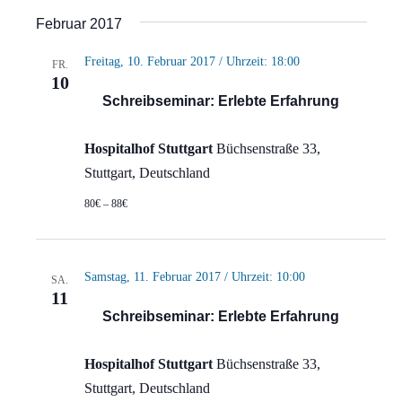
Ansi
Suche
Datum
Februar 2017
Navi
wählen.
und
Freitag, 10. Februar 2017 / Uhrzeit: 18:00
FR.
Ansich
10
Schreibseminar: Erlebte Erfahrung
Naviga
Hospitalhof Stuttgart
Büchsenstraße 33,
Stuttgart, Deutschland
80€ – 88€
Samstag, 11. Februar 2017 / Uhrzeit: 10:00
SA.
11
Schreibseminar: Erlebte Erfahrung
Hospitalhof Stuttgart
Büchsenstraße 33,
Stuttgart, Deutschland