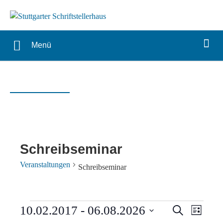
Menü
Schreibseminar
Veranstaltungen
Schreibseminar
Veranstaltungen
Verans
Vera
10.02.2017
 - 
06.08.2026
Suche
Liste