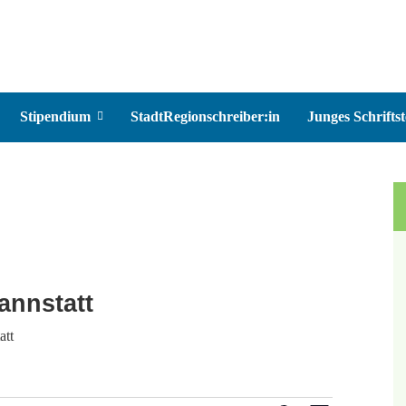
Stipendium
StadtRegionschreiber:in
Junges Schriftst
annstatt
att