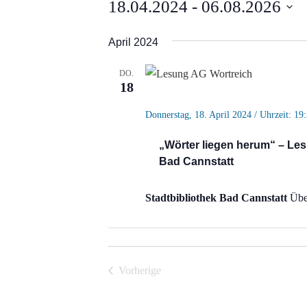
Veranstaltungen
18.04.2024
 - 
06.08.2026
Datum
April 2024
wählen.
DO.
18
Donnerstag, 18. April 2024 / Uhrzeit: 19
„Wörter liegen herum“ – Les
Bad Cannstatt
Stadtbibliothek Bad Cannstatt
Über
Vorherige
Veranstaltungen