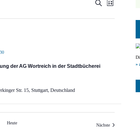
Veranstal
Veranst
Suche
Liste
Ansicht
Suche
Navigat
und
Ansichten
Navigatio
:30
Di
» 
ung der AG Wortreich in der Stadtbücherei
kinger Str. 15, Stuttgart, Deutschland
Heute
Veranstaltungen
Nächste