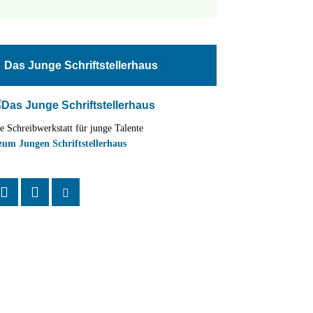
tungen
altung
en-
ion
Das Junge Schriftstellerhaus
,
n
e Schreibwerkstatt für junge Talente
zum Jungen Schriftstellerhaus