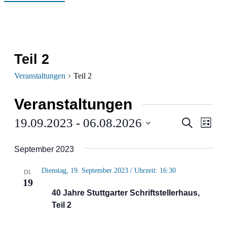
Teil 2
Veranstaltungen
Teil 2
Veranstaltungen
Verans
Ver
19.09.2023
 - 
06.08.2026
Suche
Liste
Ans
Datum
Suche
September 2023
wählen.
Nav
und
Dienstag, 19. September 2023 / Uhrzeit: 16:30
DI.
Ansich
19
40 Jahre Stuttgarter Schriftstellerhaus,
Naviga
Teil 2