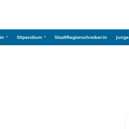
in
Stipendium
StadtRegionschreiber:in
Junges