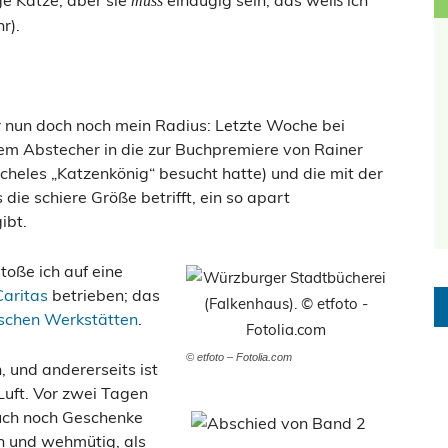
muss
r).
r nun doch noch mein Radius: Letzte Woche bei
em Abstecher in die
zur Buchpremiere von Rainer
heles „Katzenkönig“ besucht hatte) und die mit der
s die schiere Größe betrifft, ein so apart
ibt.
toße ich auf eine
Caritas
betrieben; das
schen Werkstätten
.
© etfoto – Fotolia.com
 und andererseits ist
 Luft. Vor zwei Tagen
auch noch Geschenke
ch und wehmütig, als