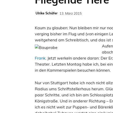
Ulrike Schäfer
13. März 2015
Kaum zu glauben: Nun bleiben mir nur noc
verging bisher im Flug und (von einigen
weitgehend am Schreibtisch, und das ist 
Aufen
absch
Frank
. Jetzt werkeln andere daran: Der E
Theater. Letzten Montag habe ich, bei e
in den Kammerspielen besuchen können.
Nur von Stuttgart habe ich noch nicht al
Radius ums Schriftstellerhaus herum. Glüc
paar Schritte, und ich bin am Schlossplat
Königstraße. Und in anderer Richtung – 
ich es nicht weit zur Puppen- und Bärenkl
dabeihabe! Zuhause wartet eine einäugig