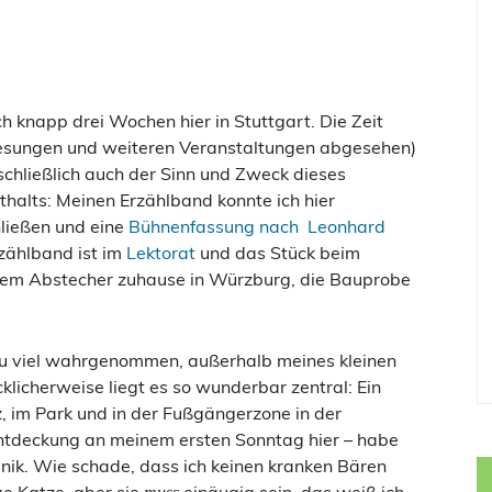
h knapp drei Wochen hier in Stuttgart. Die Zeit
 Lesungen und weiteren Veranstaltungen abgesehen)
schließlich auch der Sinn und Zweck dieses
thalts: Mei
nen Erzählband konnte ich hier
ließen und eine
Bühnenfassung nach Leonhard
rzählband ist im
Lektorat
und das Stück beim
inem Abstecher zuhause in Würzburg, die Bauprobe
lzu viel wahrgenommen, außerhalb meines kleinen
klicherweise liegt es so wunderbar zentral: Ein
z, im Park und in der Fußgängerzone in der
Entdeckung an meinem ersten Sonntag hier – habe
inik. Wie schade, dass ich keinen kranken Bären
e Katze, aber sie
einäugig sein, das weiß ich