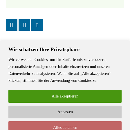
Wir schätzen Ihre Privatsphäre
Wir verwenden Cookies, um Ihr Surferlebnis zu verbessern,
Das Schriftstellerhaus ist ein beliebter Treffpunkt für Autorinnen und
personalisierte Anzeigen oder Inhalte einzusetzen und unseren
Autoren aus Stuttgart und der Region sowie ein Veranstaltungsort für
Datenverkehr zu analysieren. Wenn Sie auf „Alle akzeptieren"
Lesungen, Tagungen und Schreibwerkstätten.
klicken, stimmen Sie der Anwendung von Cookies zu.
Alle akzeptieren
Anpassen
© Stuttgarter Schriftstellerhaus
Alles ablehnen