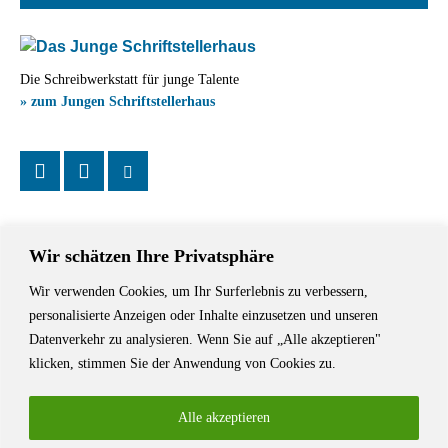
Die Schreibwerkstatt für junge Talente
» zum Jungen Schriftstellerhaus
Wir schätzen Ihre Privatsphäre
Wir verwenden Cookies, um Ihr Surferlebnis zu verbessern,
Das Schriftstellerhaus ist ein beliebter Treffpunkt für Autorinnen und
personalisierte Anzeigen oder Inhalte einzusetzen und unseren
Autoren aus Stuttgart und der Region sowie ein Veranstaltungsort für
Datenverkehr zu analysieren. Wenn Sie auf „Alle akzeptieren"
Lesungen, Tagungen und Schreibwerkstätten.
klicken, stimmen Sie der Anwendung von Cookies zu.
Alle akzeptieren