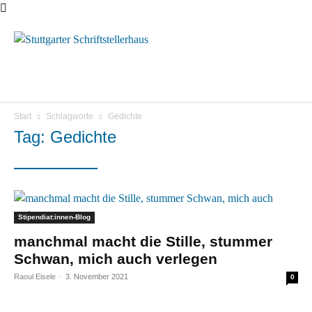
Menü
Start
Schlagworte
Gedichte
Tag: Gedichte
Stipendiat:innen-Blog
manchmal macht die Stille, stummer
Schwan, mich auch verlegen
Raoul Eisele
-
3. November 2021
0