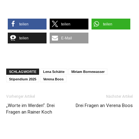
teilen
teilen
teilen
teilen
E-Mail
SCHLAGWORTE
Lena Schätte
Miriam Bornewasser
Stipendium 2025
Verena Boos
Vorheriger Artikel
Nächster Artikel
„Worte im Werden“. Drei
Drei Fragen an Verena Boos
Fragen an Rainer Koch