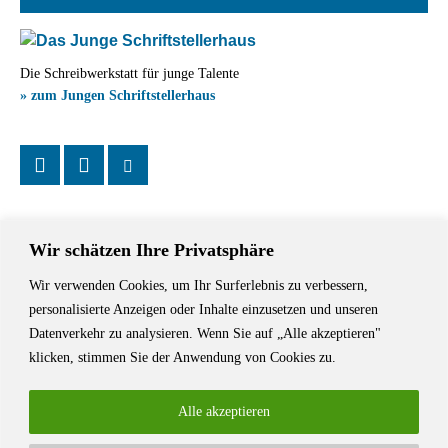
Die Schreibwerkstatt für junge Talente
» zum Jungen Schriftstellerhaus
Wir schätzen Ihre Privatsphäre
Wir verwenden Cookies, um Ihr Surferlebnis zu verbessern,
Das Schriftstellerhaus ist ein beliebter Treffpunkt für Autorinnen und
personalisierte Anzeigen oder Inhalte einzusetzen und unseren
Autoren aus Stuttgart und der Region sowie ein Veranstaltungsort für
Datenverkehr zu analysieren. Wenn Sie auf „Alle akzeptieren"
Lesungen, Tagungen und Schreibwerkstätten.
klicken, stimmen Sie der Anwendung von Cookies zu.
Alle akzeptieren