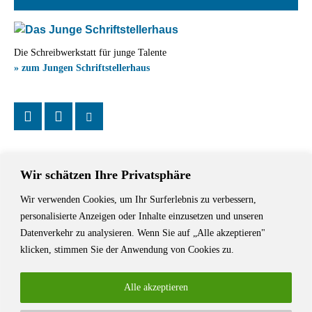
Die Schreibwerkstatt für junge Talente
» zum Jungen Schriftstellerhaus
Wir schätzen Ihre Privatsphäre
Wir verwenden Cookies, um Ihr Surferlebnis zu verbessern,
Das Schriftstellerhaus ist ein beliebter Treffpunkt für Autorinnen und
personalisierte Anzeigen oder Inhalte einzusetzen und unseren
Autoren aus Stuttgart und der Region sowie ein Veranstaltungsort für
Datenverkehr zu analysieren. Wenn Sie auf „Alle akzeptieren"
Lesungen, Tagungen und Schreibwerkstätten.
klicken, stimmen Sie der Anwendung von Cookies zu.
Alle akzeptieren