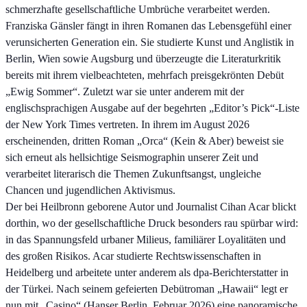
schmerzhafte gesellschaftliche Umbrüche verarbeitet werden.
Franziska Gänsler fängt in ihren Romanen das Lebensgefühl einer
verunsicherten Generation ein. Sie studierte Kunst und Anglistik in
Berlin, Wien sowie Augsburg und überzeugte die Literaturkritik
bereits mit ihrem vielbeachteten, mehrfach preisgekrönten Debüt
„Ewig Sommer“. Zuletzt war sie unter anderem mit der
englischsprachigen Ausgabe auf der begehrten „Editor’s Pick“-Liste
der New York Times vertreten. In ihrem im August 2026
erscheinenden, dritten Roman „Orca“ (Kein & Aber) beweist sie
sich erneut als hellsichtige Seismographin unserer Zeit und
verarbeitet literarisch die Themen Zukunftsangst, ungleiche
Chancen und jugendlichen Aktivismus.
Der bei Heilbronn geborene Autor und Journalist Cihan Acar blickt
dorthin, wo der gesellschaftliche Druck besonders rau spürbar wird:
in das Spannungsfeld urbaner Milieus, familiärer Loyalitäten und
des großen Risikos. Acar studierte Rechtswissenschaften in
Heidelberg und arbeitete unter anderem als dpa-Berichterstatter in
der Türkei. Nach seinem gefeierten Debütroman „Hawaii“ legt er
nun mit „Casino“ (Hanser Berlin, Februar 2026) eine panoramische,