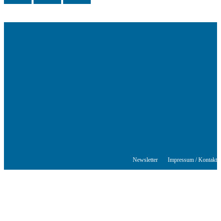
Das Schriftstellerhaus ist ein beliebter Treffpunkt für Autorinnen und
Autoren aus Stuttgart und der Region sowie ein Veranstaltungsort für
Lesungen, Tagungen und Schreibwerkstätten.
© Stuttgarter Schriftstellerhaus
Newsletter
Impressum / Kontakt