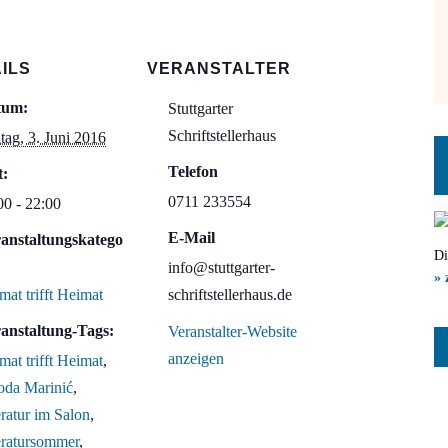
ILS
VERANSTALTER
tum:
Stuttgarter
Schriftstellerhaus
itag, 3. Juni 2016
Telefon
t:
0711 233554
00 - 22:00
E-Mail
anstaltungskatego
Di
info@stuttgarter-
» 
mat trifft Heimat
schriftstellerhaus.de
anstaltung-Tags:
Veranstalter-Website
anzeigen
mat trifft Heimat
,
oda Marinić
,
eratur im Salon
,
eratursommer
,