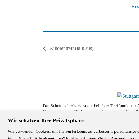
Res
Autorentreff (fällt aus)
Das Schriftstellerhaus ist ein beliebter Treffpunkt fü
Veranstaltungsort für Lesungen, Tagungen und Schreib
Wir schätzen Ihre Privatsphäre
Wir verwenden Cookies, um Ihr Surferlebnis zu verbessern, personalisiert
© Stuttgarter Schriftstellerhaus
Wenn Sie auf „Alle akzeptieren" klicken, stimmen Sie der Anwendung von