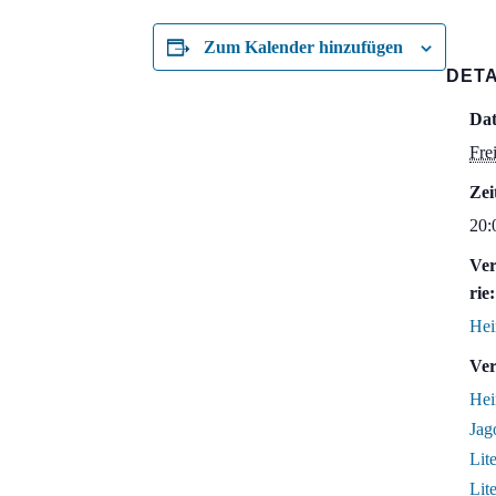
Zum Kalender hinzufügen
DETA
Da
Fre
Zei
20:
Ver
rie:
Hei
Ver
Hei
Jag
Lit
Lit