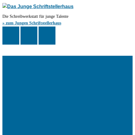
Die Schreibwerkstatt für junge Talente
» zum Jungen Schriftstellerhaus
Das Schriftstellerhaus ist ein beliebter Treffpunkt für Autorinnen und
Autoren aus Stuttgart und der Region sowie ein Veranstaltungsort für
Lesungen, Tagungen und Schreibwerkstätten.
© Stuttgarter Schriftstellerhaus