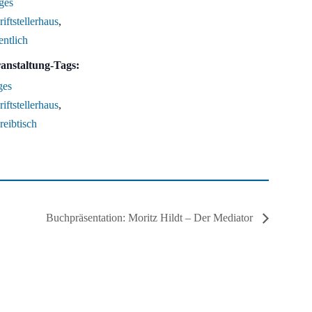
ges
iftstellerhaus
,
entlich
anstaltung-Tags:
ges
iftstellerhaus
,
reibtisch
Buchpräsentation: Moritz Hildt – Der Mediator