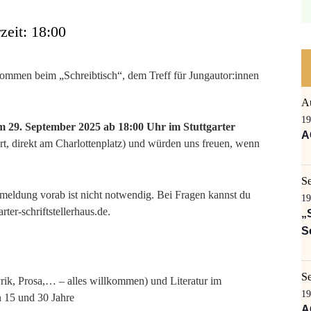
zeit: 18:00
lkommen beim „Schreibtisch“, dem Treff für Jungautor:innen
A
19
m 29. September 2025 ab 18:00 Uhr im Stuttgarter
A
rt, direkt am Charlottenplatz) und würden uns freuen, wenn
S
meldung vorab ist nicht notwendig. Bei Fragen kannst du
19
ter-schriftstellerhaus.de.
„
S
S
rik, Prosa,… – alles willkommen) und Literatur im
19
 15 und 30 Jahre
A