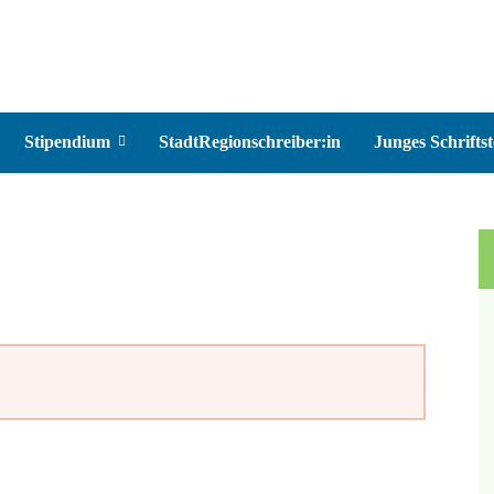
Stipendium
StadtRegionschreiber:in
Junges Schriftst