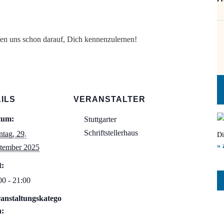
en uns schon darauf, Dich kennenzulernen!
ILS
VERANSTALTER
tum:
Stuttgarter
Schriftstellerhaus
tag, 29.
Di
» 
tember 2025
t:
00 - 21:00
anstaltungskatego
n: