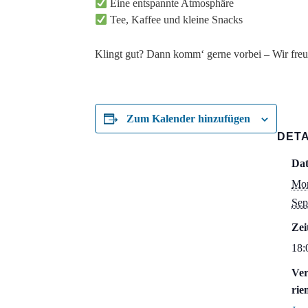
Eine entspannte Atmosphäre
Tee, Kaffee und kleine Snacks
Klingt gut? Dann komm‘ gerne vorbei – Wir freu
Zum Kalender hinzufügen
DETA
Da
Mon
Sep
Zei
18:
Ver
rie