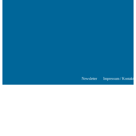
Das Schriftstellerhaus ist ein beliebter Treffpunkt für Autorinnen und
Autoren aus Stuttgart und der Region sowie ein Veranstaltungsort für
Lesungen, Tagungen und Schreibwerkstätten.
© Stuttgarter Schriftstellerhaus
Newsletter
Impressum / Kontakt