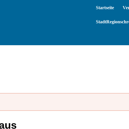
Startseite
Ve
StadtRegionschre
haus