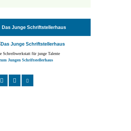
tungen
altung
Das Junge Schriftstellerhaus
en-
ion
e Schreibwerkstatt für junge Talente
,
zum Jungen Schriftstellerhaus
n