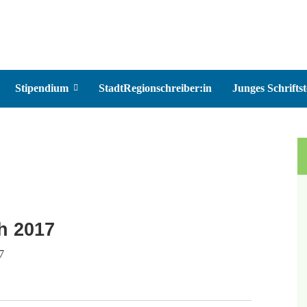
Stipendium
StadtRegionschreiber:in
Junges Schriftst
ch 2017
7