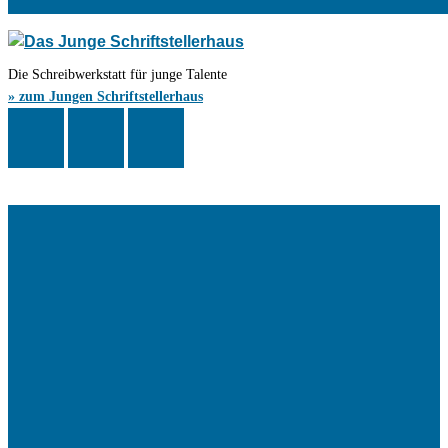
Die Schreibwerkstatt für junge Talente
» zum Jungen Schriftstellerhaus
Das Schriftstellerhaus ist ein beliebter Treffpunkt für Autorinnen und
Autoren aus Stuttgart und der Region sowie ein Veranstaltungsort für
Lesungen, Tagungen und Schreibwerkstätten.