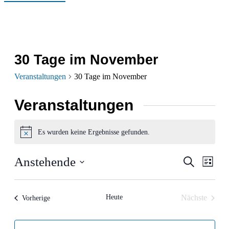
30 Tage im November
Veranstaltungen
30 Tage im November
Veranstaltungen
Es wurden keine Ergebnisse gefunden.
Hinweis
Verans
Ver
Anstehende
Suche
Liste
Ans
Datum
Suche
wählen.
Nav
und
Heute
Nächste
Veranstaltungen
Vorherige
Veranstalt
Ansich