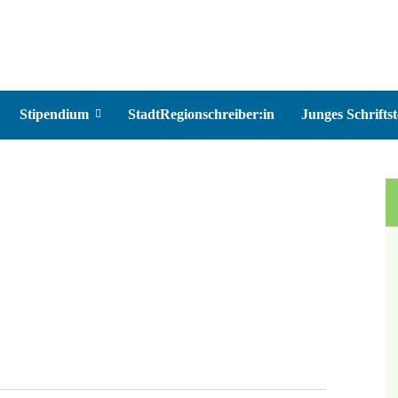
Stipendium
StadtRegionschreiber:in
Junges Schriftst