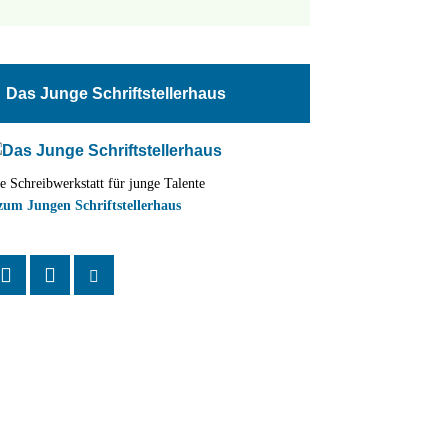
tungen
altung
Das Junge Schriftstellerhaus
en-
ion
e Schreibwerkstatt für junge Talente
,
zum Jungen Schriftstellerhaus
n