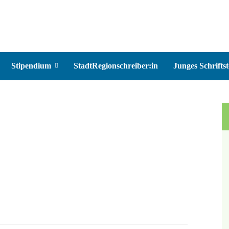
Stipendium
StadtRegionschreiber:in
Junges Schriftst