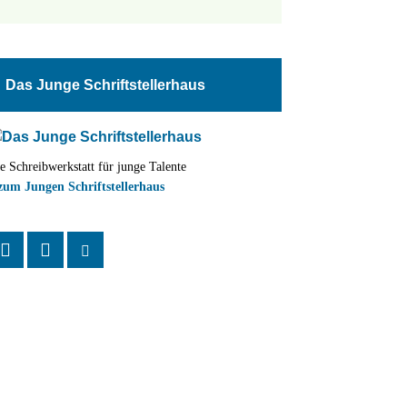
tungen
altung
Das Junge Schriftstellerhaus
en-
ion
e Schreibwerkstatt für junge Talente
,
zum Jungen Schriftstellerhaus
n