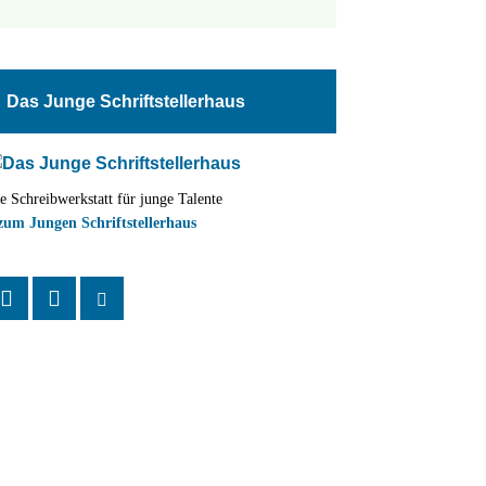
tungen
altung
Das Junge Schriftstellerhaus
en-
ion
e Schreibwerkstatt für junge Talente
,
zum Jungen Schriftstellerhaus
n