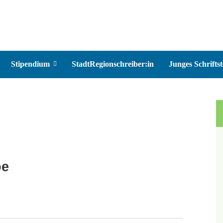
Stipendium
StadtRegionschreiber:in
Junges Schriftst
pe