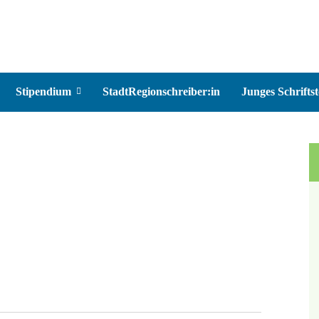
Stipendium
StadtRegionschreiber:in
Junges Schriftst