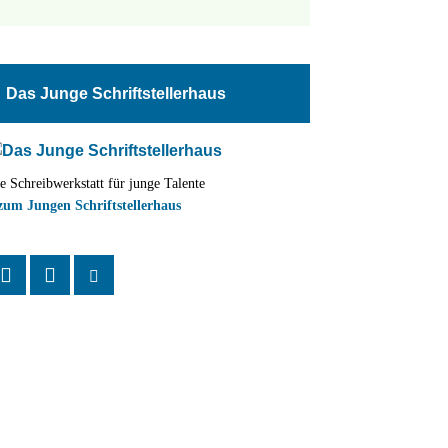
tungen
altung
Das Junge Schriftstellerhaus
en-
ion
e Schreibwerkstatt für junge Talente
,
zum Jungen Schriftstellerhaus
n