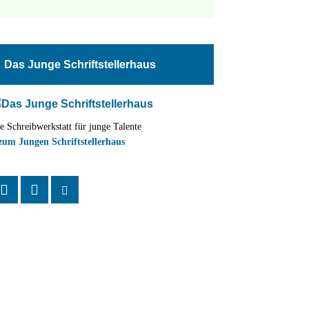
tungen
altung
Das Junge Schriftstellerhaus
en-
ion
e Schreibwerkstatt für junge Talente
,
zum Jungen Schriftstellerhaus
n