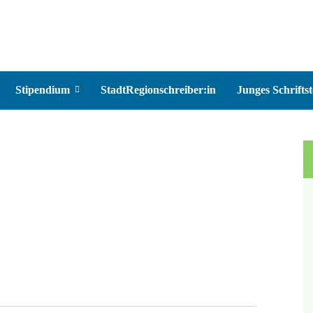
Stipendium
StadtRegionschreiber:in
Junges Schriftst