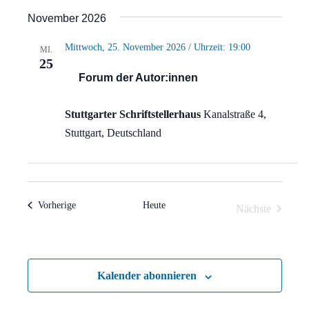
Ansi
Suche
Datum
November 2026
Navi
wählen.
und
Mittwoch, 25. November 2026 / Uhrzeit: 19:00
MI.
Ansich
25
Forum der Autor:innen
Naviga
Stuttgarter Schriftstellerhaus
Kanalstraße 4,
Stuttgart, Deutschland
Veranstaltungen
Vorherige
Heute
Nächste
Veranstaltun
Kalender abonnieren