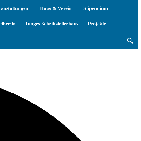
ranstaltungen
Haus & Verein
Stipendium
iber:in
Junges Schriftstellerhaus
Projekte