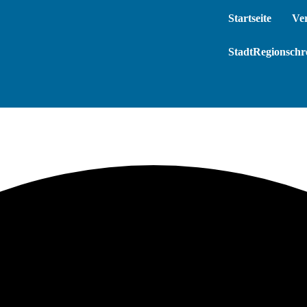
Startseite
Ve
StadtRegionschre